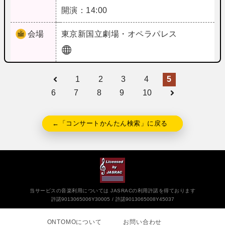
開演：14:00
会場
東京
新国立劇場・オペラパレス
1
2
3
4
5
6
7
8
9
10
←「コンサートかんたん検索」に戻る
当サービスの音楽利用については JASRACの利用許諾を得ております
許諾9013065006Y30005
許諾9013065008Y45037
ONTOMOについて
お問い合わせ