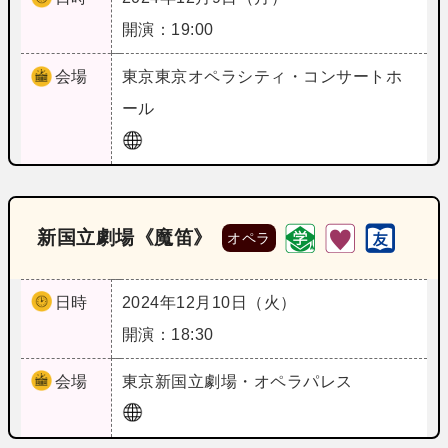
開演：19:00
会場
東京
東京オペラシティ・コンサートホ
ール
新国立劇場《魔笛》
オペラ
日時
2024年12月10日（火）
開演：18:30
会場
東京
新国立劇場・オペラパレス