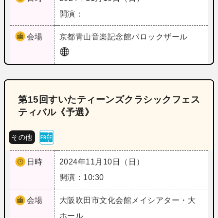
開演：
会場
京都
青山音楽記念館バロックザール
第15回すいたティーンズクラシックフェス
ティバル《予選》
その他
日時
2024年11月10日（日）
開演：10:30
会場
大阪
吹田市文化会館メイシアター・大
ホール