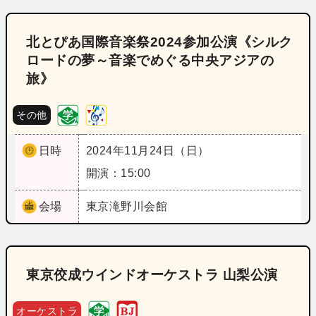
北とぴあ国際音楽祭2024参加公演《シルク
ロードの夢～音楽でめぐる中央アジアの
旅》
その他
日時
2024年11月24日（日）
開演：15:00
会場
東京
滝野川会館
東京佼成ウインドオーケストラ 山梨公演
オーケストラ