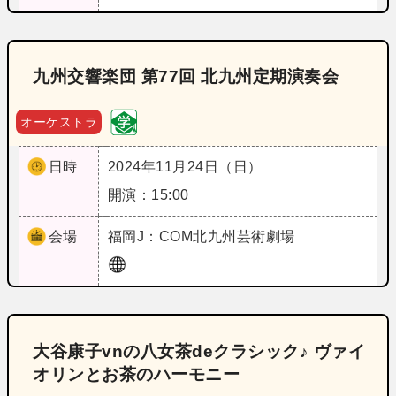
九州交響楽団 第77回 北九州定期演奏会
オーケストラ
日時
2024年11月24日（日）
開演：15:00
会場
福岡
J：COM北九州芸術劇場
大谷康子vnの八女茶deクラシック♪ ヴァイ
オリンとお茶のハーモニー