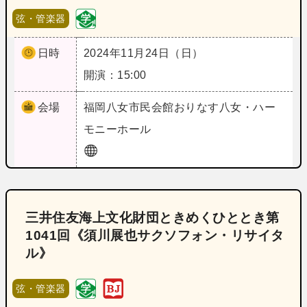
弦・管楽器
日時
2024年11月24日（日）
開演：15:00
会場
福岡
八女市民会館おりなす八女・ハー
モニーホール
三井住友海上文化財団ときめくひととき第
1041回《須川展也サクソフォン・リサイタ
ル》
弦・管楽器