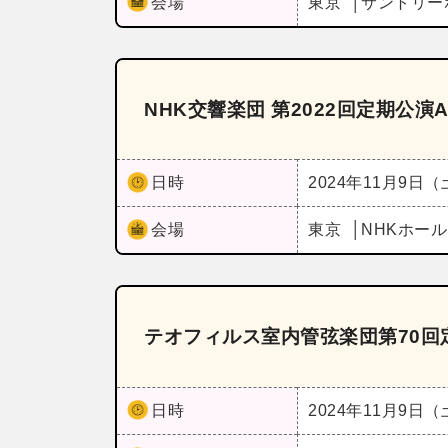
会場
東京
サントリー
NHK交響楽団 第2022回定期公演
日時
2024年11月9日
会場
東京
NHKホー
テオフィルス室内管弦楽団第70回
日時
2024年11月9日