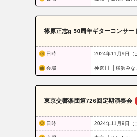
篠原正志g 50周年ギターコンサ
日時
2024年11月9日
会場
神奈川
横浜みな
東京交響楽団第726回定期演奏会
日時
2024年11月9日