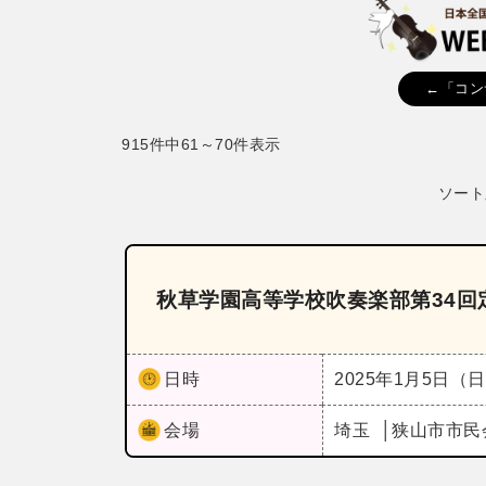
←「コン
915件中61～70件表示
ソート
秋草学園高等学校吹奏楽部第34回
日時
2025年1月5日（
会場
埼玉
狭山市市民