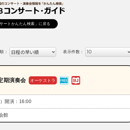
サートかんたん検索」に戻る
順：
表示件数：
定期演奏会
オーケストラ
日）
開演：16:00
会館