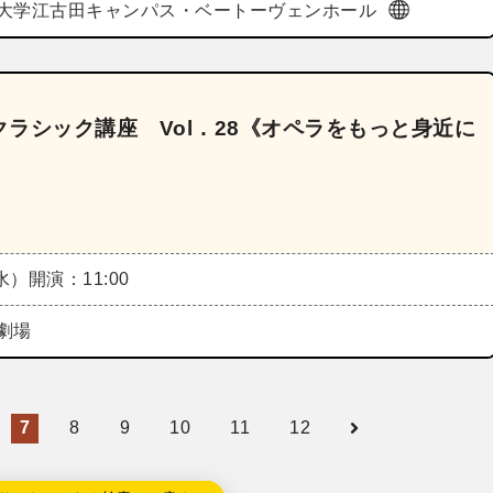
大学江古田キャンパス・ベートーヴェンホール
ラシック講座 Vol．28《オペラをもっと身近に
（水）
開演：11:00
劇場
7
8
9
10
11
12