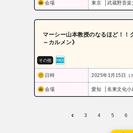
会場
東京
武蔵野音楽
マーシー山本教授のなるほど！！ク
～カルメン》
その他
日時
2025年1月15日
会場
愛知
名東文化小
3
4
5
6