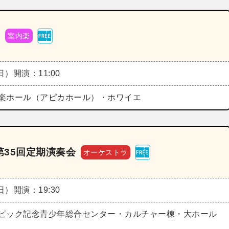
ト
室内楽
（日）
開演：11:00
楽ホール（アピカホール）・ホワイエ
35回定期演奏会
オーケストラ
（日）
開演：19:30
ピック記念青少年総合センター・カルチャー棟・大ホール