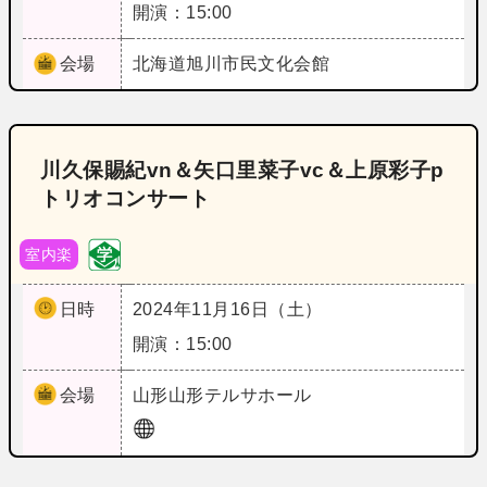
開演：15:00
会場
北海道
旭川市民文化会館
川久保賜紀vn＆矢口里菜子vc＆上原彩子p
トリオコンサート
室内楽
日時
2024年11月16日（土）
開演：15:00
会場
山形
山形テルサホール