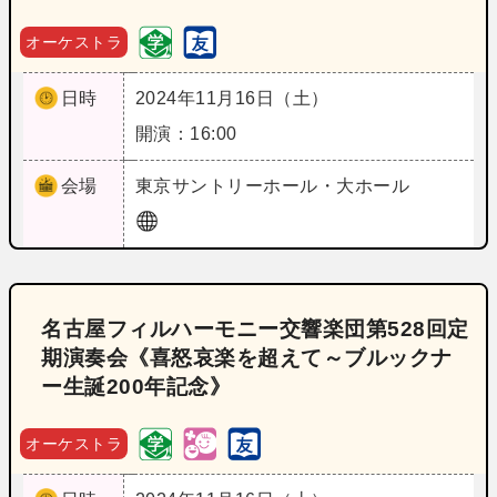
オーケストラ
日時
2024年11月16日（土）
開演：16:00
会場
東京
サントリーホール・大ホール
名古屋フィルハーモニー交響楽団第528回定
期演奏会《喜怒哀楽を超えて～ブルックナ
ー生誕200年記念》
オーケストラ