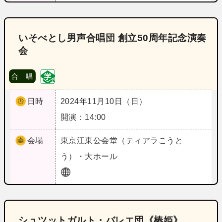
いそべとし男声合唱団 創立50周年記念演奏
会
合 唱
日時
2024年11月10日（日）
開演：14:00
会場
東京
江東公会堂（ティアラこうと
う）・大ホール
シュツットガルト・バレエ団《椿姫》