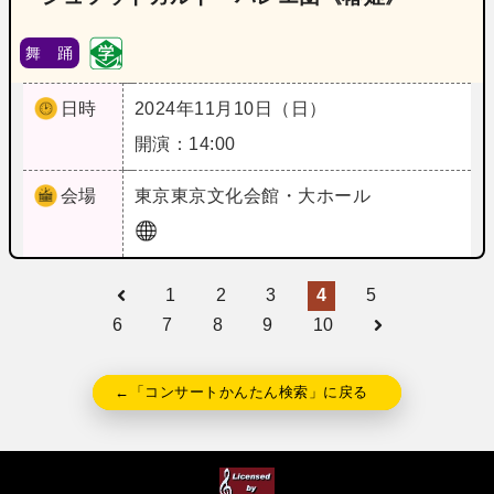
舞 踊
日時
2024年11月10日（日）
開演：14:00
会場
東京
東京文化会館・大ホール
1
2
3
4
5
6
7
8
9
10
←「コンサートかんたん検索」に戻る