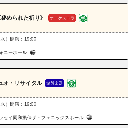
《秘められた祈り》
オーケストラ
（水）
開演：19:00
ォニーホール
デュオ・リサイタル
鍵盤楽器
（水）
開演：19:00
ッセイ同和損保ザ・フェニックスホール