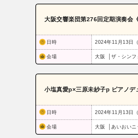
大阪交響楽団第276回定期演奏会
日時
2024年11月13日
会場
大阪
ザ・シンフ
小塩真愛p×三原未紗子p ピアノ
日時
2024年11月13日
会場
大阪
あいおいニ