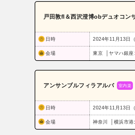
戸田敦fl＆西沢澄博obデュオコン
日時
2024年11月13日
会場
東京
ヤマハ銀座
アンサンブルフィラアルバ
室内楽
日時
2024年11月13日
会場
神奈川
横浜市港