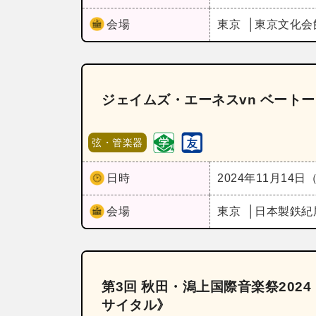
会場
東京
東京文化会
ジェイムズ・エーネスvn ベート
弦・管楽器
日時
2024年11月14日
会場
東京
日本製鉄紀
第3回 秋田・潟上国際音楽祭20
サイタル》