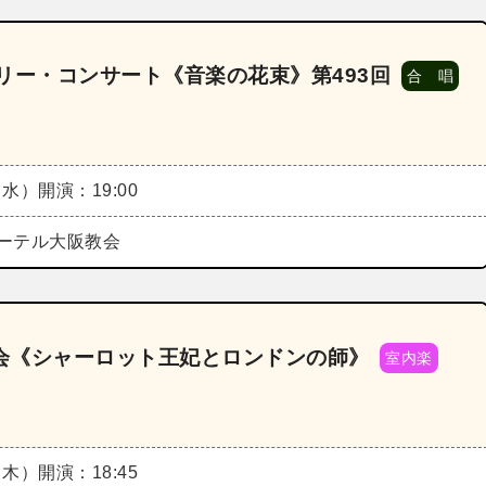
リー・コンサート《音楽の花束》第493回
合 唱
（水）
開演：19:00
ーテル大阪教会
例会《シャーロット王妃とロンドンの師》
室内楽
（木）
開演：18:45