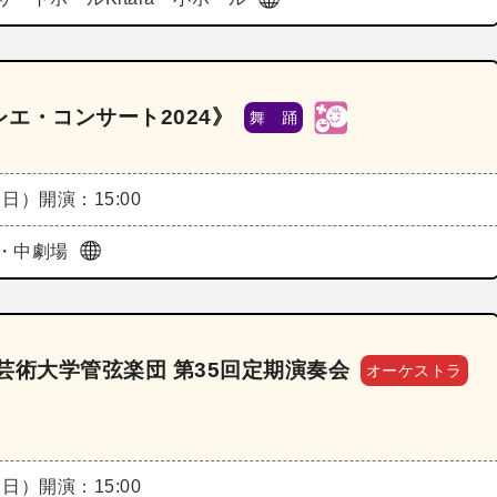
エ・コンサート2024》
舞 踊
（日）
開演：15:00
・中劇場
芸術大学管弦楽団 第35回定期演奏会
オーケストラ
（日）
開演：15:00