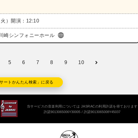
（火）
開演：12:10
川崎シンフォニーホール
5
6
7
8
9
10
サートかんたん検索」に戻る
当サービスの音楽利用については JASRACの利用許諾を得ております
許諾9013065006Y30005
許諾9013065008Y45037