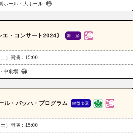
響ホール・大ホール
エ・コンサート2024》
舞 踊
（土）
開演：15:00
・中劇場
オール・バッハ・プログラム
鍵盤楽器
（土）
開演：15:00