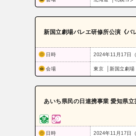
新国立劇場バレエ研修所公演《バレ
日時
2024年11月17日
会場
東京
新国立劇場
あいち県民の日連携事業 愛知県立
日時
2024年11月17日