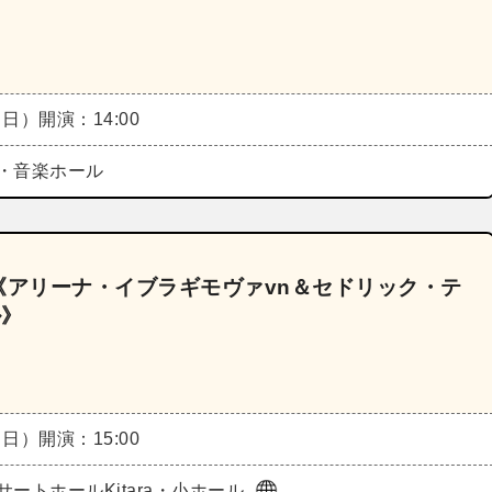
（日）
開演：14:00
・音楽ホール
ズ《アリーナ・イブラギモヴァvn＆セドリック・テ
ル》
（日）
開演：15:00
サートホールKitara・小ホール