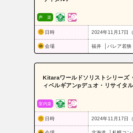
声 楽
日時
2024年11月17日
会場
福井
パレア若狭
Kitaraワールドソリストシリー
ィベルギアンpデュオ・リサイタ
室内楽
日時
2024年11月17日
会場
北海道
札幌コン