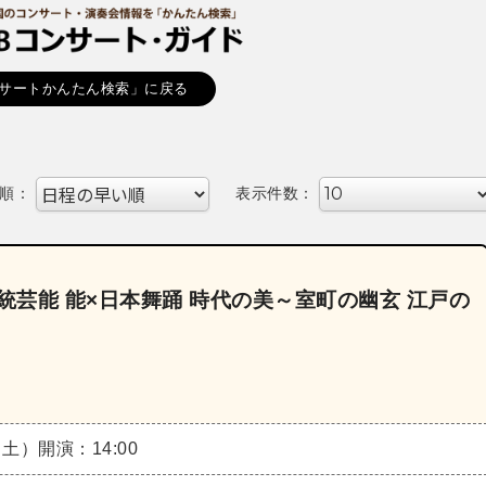
サートかんたん検索」に戻る
順：
表示件数：
統芸能 能×日本舞踊 時代の美～室町の幽玄 江戸の
（土）
開演：14:00