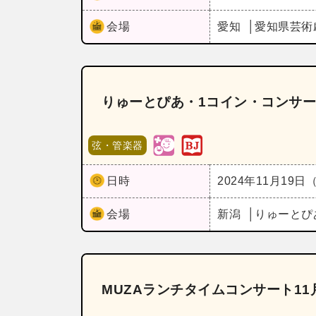
会場
愛知
愛知県芸術
りゅーとぴあ・1コイン・コンサート
弦・管楽器
日時
2024年11月19日
会場
新潟
りゅーとぴ
MUZAランチタイムコンサート1