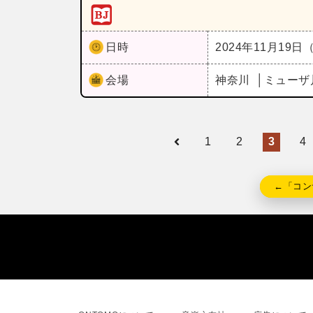
日時
2024年11月19日
会場
神奈川
ミューザ
1
2
3
4
←「コン