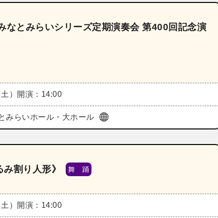
みなとみらいシリーズ定期演奏会 第400回記念演
（土）
開演：14:00
とみらいホール・大ホール
るみ割り人形》
舞 踊
（土）
開演：14:00