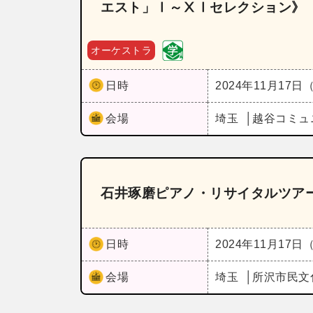
エスト」Ⅰ～ⅩⅠセレクション》
オーケストラ
日時
2024年11月17日
会場
埼玉
越谷コミュ
石井琢磨ピアノ・リサイタルツアー202
日時
2024年11月17日
会場
埼玉
所沢市民文