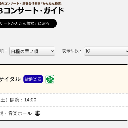
サートかんたん検索」に戻る
順：
表示件数：
サイタル
鍵盤楽器
（土）
開演：14:00
場・音楽ホール