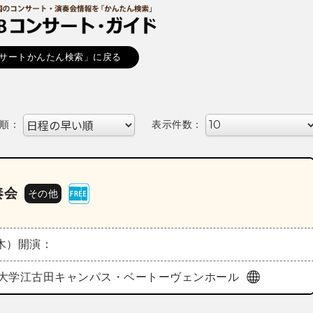
サートかんたん検索」に戻る
順：
表示件数：
奏会
その他
（木）
開演：
大学江古田キャンパス・ベートーヴェンホール