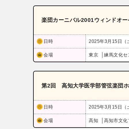
楽団カーニバル2001ウィンドオ
日時
2025年3月15日
会場
東京
練馬文化セ
第2回 高知大学医学部管弦楽団
日時
2025年3月15日
会場
高知
高知市文化