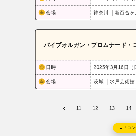
会場
神奈川
新百合ヶ
パイプオルガン・プロムナード・コ
日時
2025年3月16日
会場
茨城
水戸芸術館
11
12
13
14
←「コン