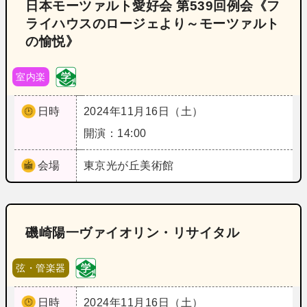
日本モーツァルト愛好会 第539回例会《フ
ライハウスのロージェより～モーツァルト
の愉悦》
室内楽
日時
2024年11月16日（土）
開演：14:00
会場
東京
光が丘美術館
磯崎陽一ヴァイオリン・リサイタル
弦・管楽器
日時
2024年11月16日（土）