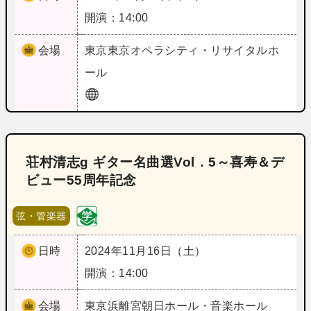
開演：14:00
会場
東京
東京オペラシティ・リサイタルホ
ール
荘村清志g ギター名曲選Vol．5～喜寿＆デ
ビュー55周年記念
弦・管楽器
日時
2024年11月16日（土）
開演：14:00
会場
東京
浜離宮朝日ホール・音楽ホール