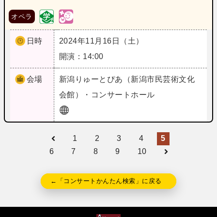
オペラ
日時
2024年11月16日（土）
開演：14:00
会場
新潟
りゅーとぴあ（新潟市民芸術文化
会館）・コンサートホール
1
2
3
4
5
6
7
8
9
10
←「コンサートかんたん検索」に戻る