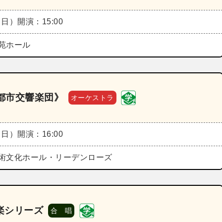
（日）
開演：15:00
苑ホール
京都市交響楽団》
オーケストラ
（日）
開演：16:00
術文化ホール・リーデンローズ
楽シリーズ
合 唱