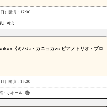
（日）
開演：17:00
夙川教会
unka Kaikan《ミハル・カニュカvc ピアノトリオ・プロ
（月）
開演：19:00
館・小ホール