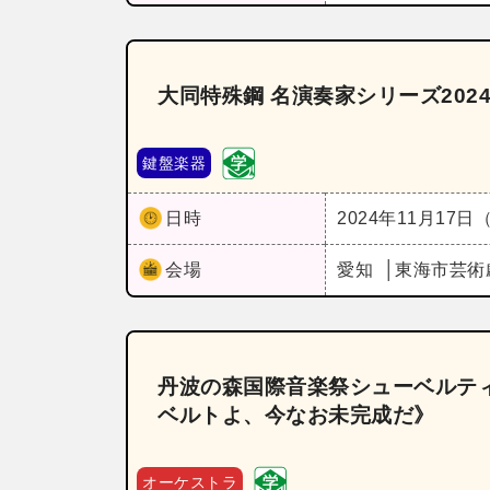
大同特殊鋼 名演奏家シリーズ2024《
鍵盤楽器
日時
2024年11月17日
会場
愛知
東海市芸術
丹波の森国際音楽祭シューベルティ
ベルトよ、今なお未完成だ》
オーケストラ