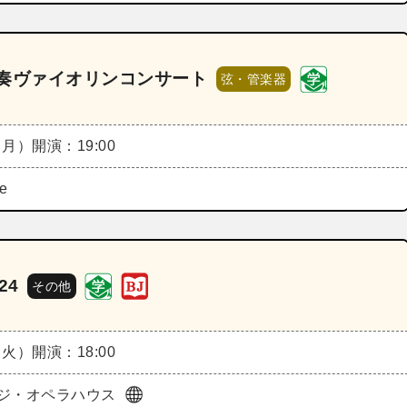
伴奏ヴァイオリンコンサート
弦・管楽器
（月）
開演：19:00
de
24
その他
（火）
開演：18:00
ジ・オペラハウス