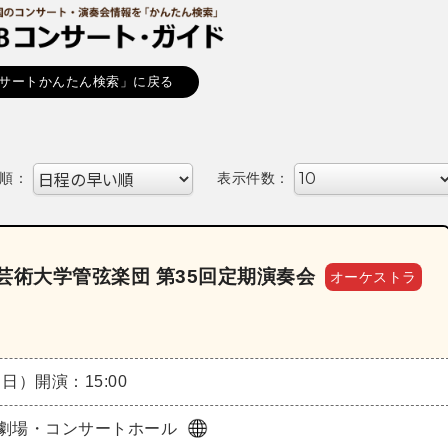
サートかんたん検索」に戻る
順：
表示件数：
芸術大学管弦楽団 第35回定期演奏会
オーケストラ
（日）
開演：15:00
劇場・コンサートホール