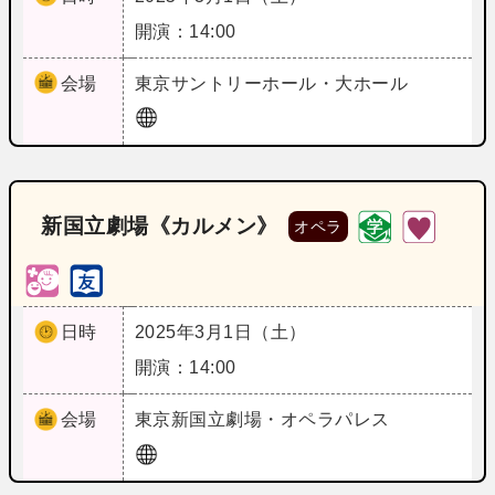
開演：14:00
会場
東京
サントリーホール・大ホール
新国立劇場《カルメン》
オペラ
日時
2025年3月1日（土）
開演：14:00
会場
東京
新国立劇場・オペラパレス