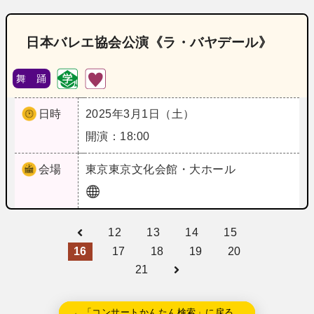
日本バレエ協会公演《ラ・バヤデール》
舞 踊
日時
2025年3月1日（土）
開演：18:00
会場
東京
東京文化会館・大ホール
12
13
14
15
16
17
18
19
20
21
←「コンサートかんたん検索」に戻る