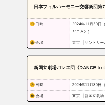
日本フィルハーモニー交響楽団第7
日時
2024年11月30日
どころ》）
会場
東京
サントリー
新国立劇場バレエ団《DANCE to the
日時
2024年11月30日
会場
東京
新国立劇場