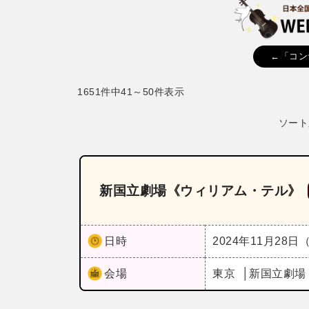
←「コン
1651件中41～50件表示
ソート
新国立劇場《ウィリアム・テル》
日時
2024年11月28日
会場
東京
新国立劇場