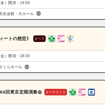
（金）
開演：14:00
文化会館・大ホール
ティートの慈悲》
オペラ
（金）
開演：18:30
さくらホール
66回東京定期演奏会
オーケストラ