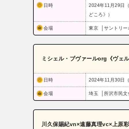
日時
2024年11月29日
どころ》）
会場
東京
サントリー
ミシェル・ブヴァールorg《ヴェ
日時
2024年11月30日
会場
埼玉
所沢市民文
川久保賜紀vn×遠藤真理vc×上原