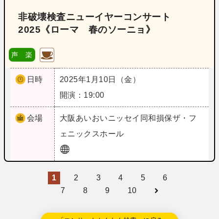
非破壊検査ニューイヤーコンサート
2025《ローマ 春のソーニョ》
声 楽
日時
2025年1月10日（金）
開演：19:00
会場
大阪
あいおいニッセイ同和損保ザ・フ
ェニックスホール
1
2
3
4
5
6
7
8
9
10