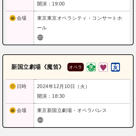
開演：19:00
会場
東京
東京オペラシティ・コンサートホ
ール
新国立劇場《魔笛》
オペラ
日時
2024年12月10日（火）
開演：18:30
会場
東京
新国立劇場・オペラパレス