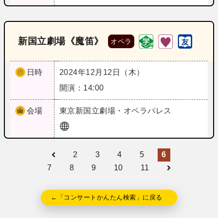
新国立劇場《魔笛》
オペラ
日時
2024年12月12日（木）
開演：14:00
会場
東京
新国立劇場・オペラパレス
2
3
4
5
6
7
8
9
10
11
←「コンサートかんたん検索」に戻る