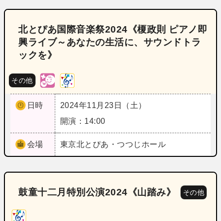
北とぴあ国際音楽祭2024《榎政則 ピアノ即
興ライブ～あなたの生活に、サウンドトラ
ックを》
その他
日時
2024年11月23日（土）
開演：14:00
会場
東京
北とぴあ・つつじホール
鼓童十二月特別公演2024《山踏み》
その他