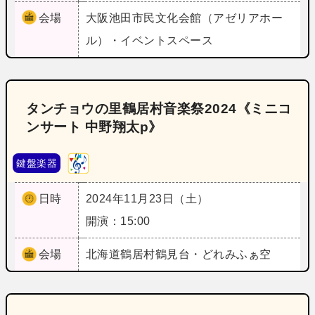
会場
大阪
池田市民文化会館（アゼリアホー
ル）・イベントスペース
タンチョウの里鶴居村音楽祭2024《ミニコ
ンサート 中野翔太p》
鍵盤楽器
日時
2024年11月23日（土）
開演：15:00
会場
北海道
鶴居村鶴見台・どれみふぁ空