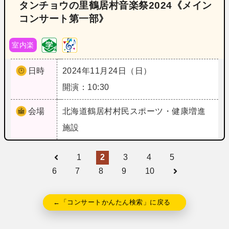
タンチョウの里鶴居村音楽祭2024《メイン
コンサート第一部》
室内楽
日時
2024年11月24日（日）
開演：10:30
会場
北海道
鶴居村村民スポーツ・健康増進
施設
1
2
3
4
5
6
7
8
9
10
←「コンサートかんたん検索」に戻る