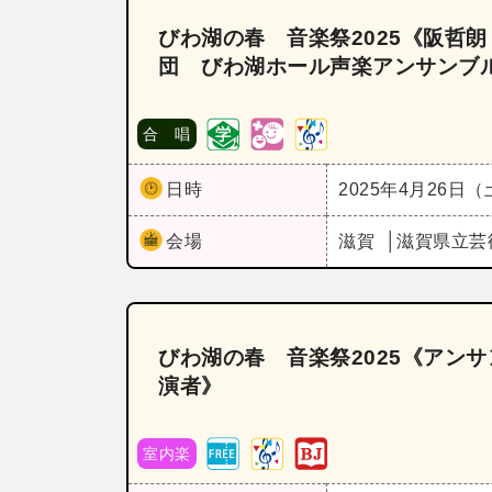
びわ湖の春 音楽祭2025《阪哲
団 びわ湖ホール声楽アンサンブル》
合 唱
日時
2025年4月26日
会場
滋賀
滋賀県立芸
びわ湖の春 音楽祭2025《アンサ
演者》
室内楽