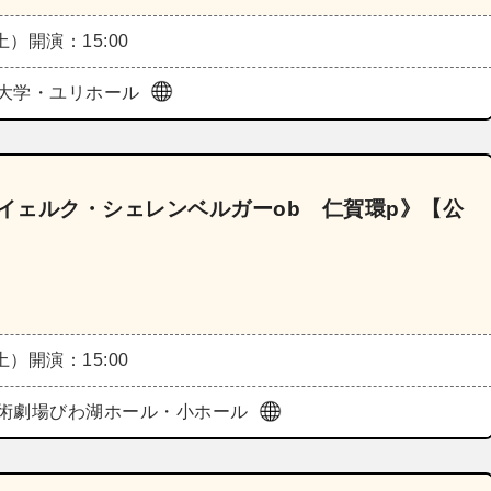
（土）
開演：15:00
大学・ユリホール
スイェルク・シェレンベルガーob 仁賀環p》【公
（土）
開演：15:00
術劇場びわ湖ホール・小ホール