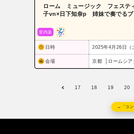
ローム ミュージック フェスティ
子vn×日下知奈p 姉妹で奏でる
室内楽
日時
2025年4月26日
会場
京都
ロームシア
17
18
19
20
←「コン