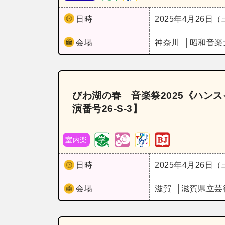
日時
2025年4月26日
会場
神奈川
昭和音楽
びわ湖の春 音楽祭2025《ハン
演番号26‐S‐3】
室内楽
日時
2025年4月26日
会場
滋賀
滋賀県立芸