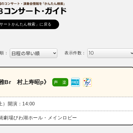
サートかんたん検索」に戻る
順：
表示件数：
雅Br 村上寿昭p》
声 楽
（土）
開演：14:00
術劇場びわ湖ホール・メインロビー