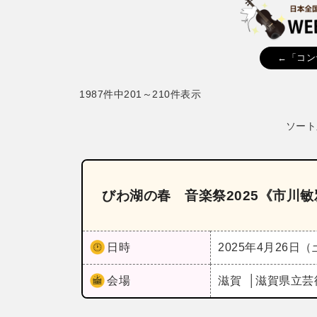
←「コン
1987件中201～210件表示
ソート
びわ湖の春 音楽祭2025《市川敏
日時
2025年4月26日
会場
滋賀
滋賀県立芸