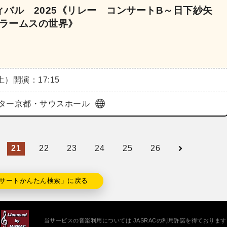
バル 2025《リレー コンサートB～日下紗矢
ブラームスの世界》
（土）
開演：17:15
ター京都・サウスホール
21
22
23
24
25
26
サートかんたん検索」に戻る
当サービスの音楽利用については JASRACの利用許諾を得ております