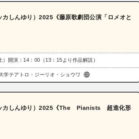
カしんゆり）2025《藤原歌劇団公演「ロメオと
（土）
開演：14：00（13：15より作品解説）
大学テアトロ・ジーリオ・ショウワ
んゆり）2025《The Pianists 超進化形