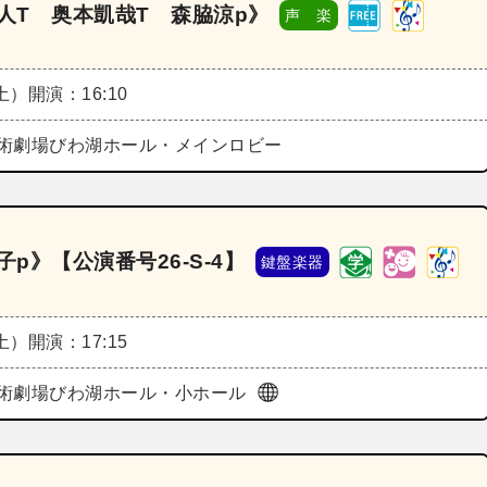
人T 奥本凱哉T 森脇涼p》
声 楽
（土）
開演：16:10
術劇場びわ湖ホール・メインロビー
p》【公演番号26‐S‐4】
鍵盤楽器
（土）
開演：17:15
術劇場びわ湖ホール・小ホール