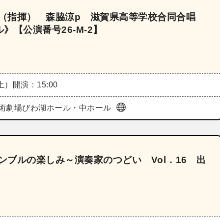
朗（指揮） 森脇涼p 滋賀県高等学校合同合唱
【公演番号26‐M‐2】
（土）
開演：15:00
術劇場びわ湖ホール・中ホール
ンブルの楽しみ～演奏家のつどい Vol．16 出