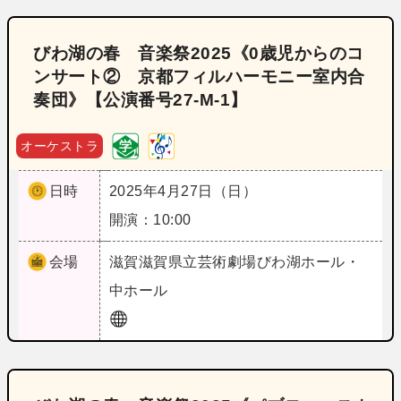
びわ湖の春 音楽祭2025《0歳児からのコ
ンサート② 京都フィルハーモニー室内合
奏団》【公演番号27‐M‐1】
オーケストラ
日時
2025年4月27日（日）
開演：10:00
会場
滋賀
滋賀県立芸術劇場びわ湖ホール・
中ホール