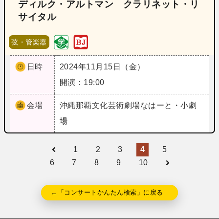
ディルク・アルトマン クラリネット・リ
サイタル
弦・管楽器
日時
2024年11月15日（金）
開演：19:00
会場
沖縄
那覇文化芸術劇場なはーと・小劇
場
1
2
3
4
5
6
7
8
9
10
←「コンサートかんたん検索」に戻る