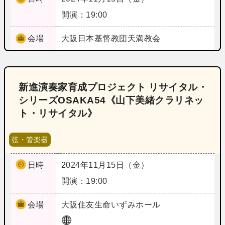
開演：19:00
会場
大阪
日本基督教団天満教会
新進演奏家育成プロジェクト リサイタル・
シリーズOSAKA54《山下美緒クラリネッ
ト・リサイタル》
弦・管楽器
日時
2024年11月15日（金）
開演：19:00
会場
大阪
住友生命いずみホール