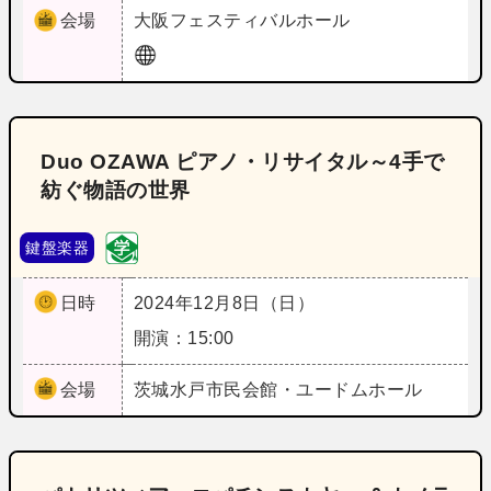
会場
大阪
フェスティバルホール
Duo OZAWA ピアノ・リサイタル～4手で
紡ぐ物語の世界
鍵盤楽器
日時
2024年12月8日（日）
開演：15:00
会場
茨城
水戸市民会館・ユードムホール