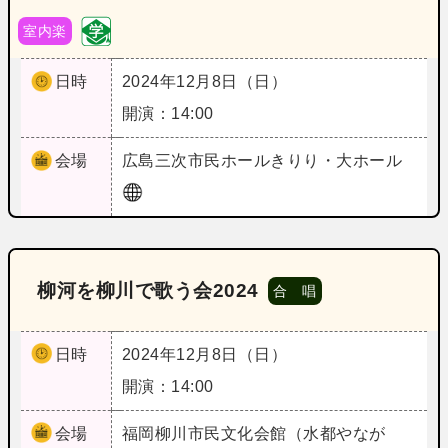
室内楽
日時
2024年12月8日（日）
開演：14:00
会場
広島
三次市民ホールきりり・大ホール
柳河を柳川で歌う会2024
合 唱
日時
2024年12月8日（日）
開演：14:00
会場
福岡
柳川市民文化会館（水都やなが