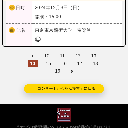
日時
2024年12月8日（日）
開演：15:00
会場
東京
東京藝術大学・奏楽堂
10
11
12
13
14
15
16
17
18
19
←「コンサートかんたん検索」に戻る
当サービスの音楽利用については JASRACの利用許諾を得ております