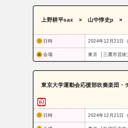
上野耕平sax × 山中惇史p × 
日時
2024年12月21日
会場
東京
三鷹市芸術
東京大学運動会応援部吹奏楽団・
日時
2024年12月21日