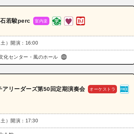
石若駿perc
室内楽
（土）
開演：16:00
文化センター・風のホール
チアリーダーズ第50回定期演奏会
オーケストラ
（土）
開演：17:30