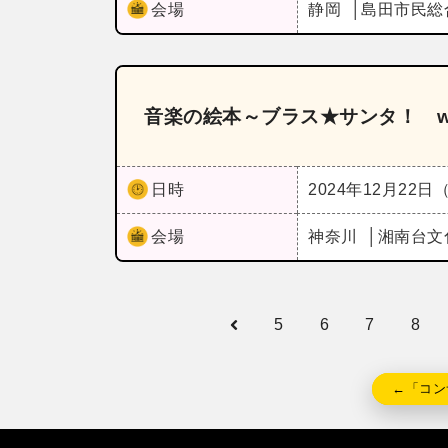
会場
静岡
島田市民総
音楽の絵本～ブラス★サンタ！ w
日時
2024年12月22日
会場
神奈川
湘南台文
5
6
7
8
←「コン