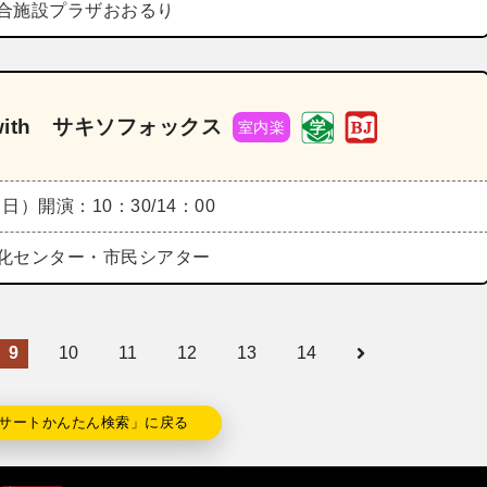
合施設プラザおおるり
ith サキソフォックス
室内楽
（日）
開演：10：30/14：00
化センター・市民シアター
9
10
11
12
13
14
サートかんたん検索」に戻る