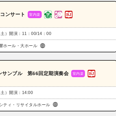
クコンサート
室内楽
（土）
開演：11：00/14：00
響ホール・大ホール
サンブル 第66回定期演奏会
室内楽
（土）
開演：14:00
シティ・リサイタルホール