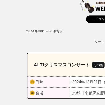
←「コン
2674件中81～90件表示
ソート
ALTIクリスマスコンサート
その他
日時
2024年12月21日
会場
京都
京都府立府