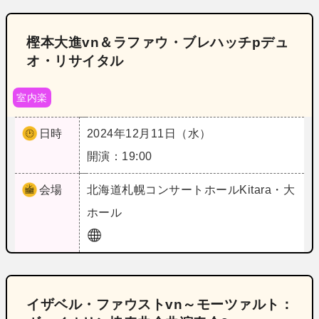
樫本大進vn＆ラファウ・ブレハッチpデュ
オ・リサイタル
室内楽
日時
2024年12月11日（水）
開演：19:00
会場
北海道
札幌コンサートホールKitara・大
ホール
イザベル・ファウストvn～モーツァルト：