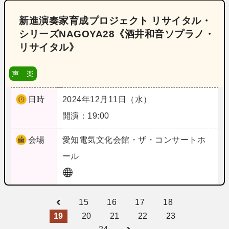
新進演奏家育成プロジェクト リサイタル・
シリーズNAGOYA28《酒井和音ソプラノ・
リサイタル》
声 楽
日時
2024年12月11日（水）
開演：19:00
会場
愛知
電気文化会館・ザ・コンサートホ
ール
15
16
17
18
19
20
21
22
23