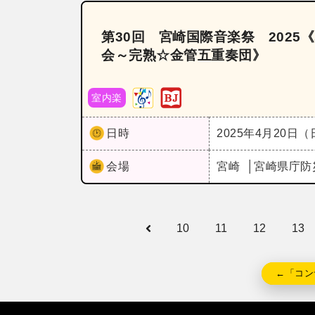
第30回 宮崎国際音楽祭 202
会～完熟☆金管五重奏団》
室内楽
日時
2025年4月20日
会場
宮崎
宮崎県庁防
10
11
12
13
←「コン