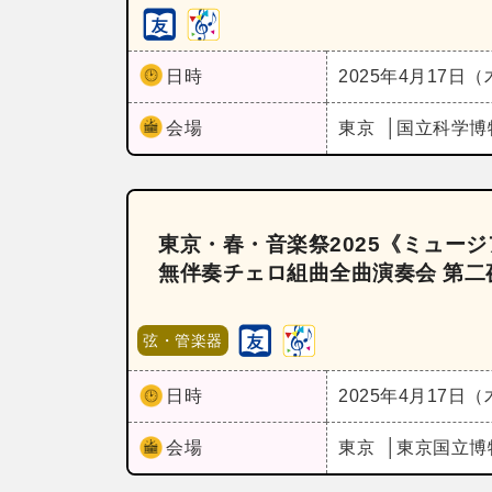
日時
2025年4月17日
会場
東京
国立科学博
東京・春・音楽祭2025《ミュージア
無伴奏チェロ組曲全曲演奏会 第二
弦・管楽器
日時
2025年4月17日
会場
東京
東京国立博