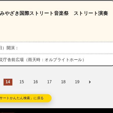
5《みやざき国際ストリート音楽祭 ストリート演奏
（日）
開演：
災庁舎前広場（雨天時：オルブライトホール）
14
15
16
17
18
19
サートかんたん検索」に戻る