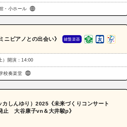
館・小ホール
彦ミニピアノとの出会い》
鍵盤楽器
（土）
開演：14:00
学校奏楽堂
カしんゆり）2025《未来づくりコンサート
発止 大谷康子vn＆大井駿p》