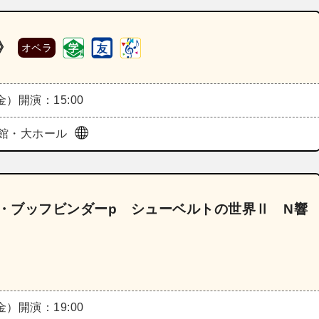
》
オペラ
（金）
開演：15:00
館・大ホール
フ・ブッフビンダーp シューベルトの世界Ⅱ N響
（金）
開演：19:00