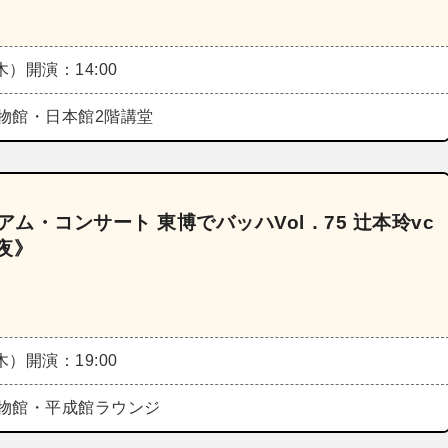
（木）
開演：14:00
物館・日本館2階講堂
ム・コンサート 東博でバッハVol．75 辻本玲vc
夜》
（木）
開演：19:00
物館・平成館ラウンジ