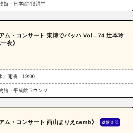
物館・日本館2階講堂
ム・コンサート 東博でバッハ Vol．74 辻本玲
第一夜》
（水）
開演：19:00
物館・平成館ラウンジ
アム・コンサート 西山まりえcemb》
鍵盤楽器