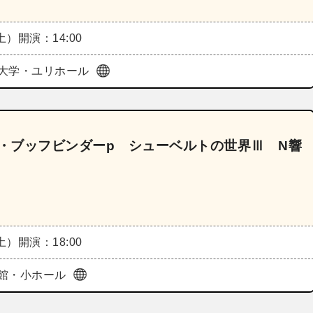
（土）
開演：14:00
大学・ユリホール
フ・ブッフビンダーp シューベルトの世界Ⅲ N響
（土）
開演：18:00
館・小ホール