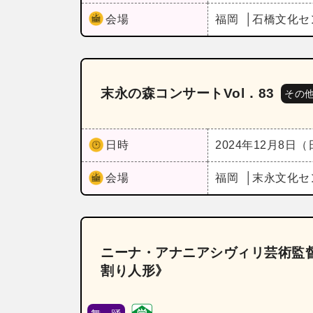
会場
福岡
石橋文化セ
末永の森コンサートVol．83
その
日時
2024年12月8日
会場
福岡
末永文化セ
ニーナ・アナニアシヴィリ芸術監督
割り人形》