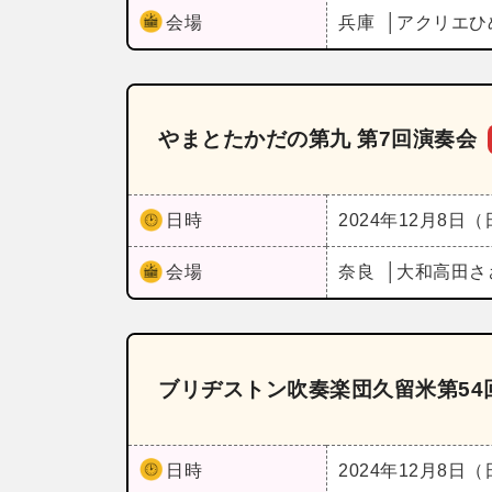
会場
兵庫
アクリエひ
やまとたかだの第九 第7回演奏会
日時
2024年12月8日
会場
奈良
大和高田さ
ブリヂストン吹奏楽団久留米第54
日時
2024年12月8日