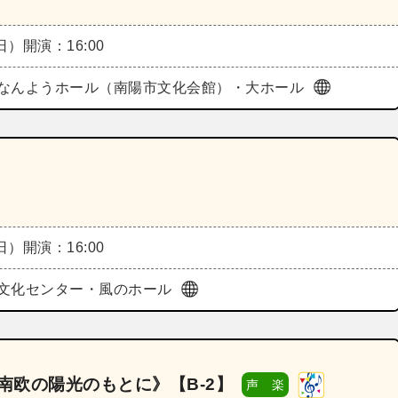
（日）
開演：16:00
なんようホール（南陽市文化会館）・大ホール
（日）
開演：16:00
文化センター・風のホール
南欧の陽光のもとに》【B‐2】
声 楽