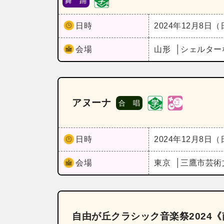
舞 踊
日時
2024年12月8日
会場
山形
シェルター
アヌーナ
合 唱
日時
2024年12月8日
会場
東京
三鷹市芸術
自由が丘クラシック音楽祭2024《