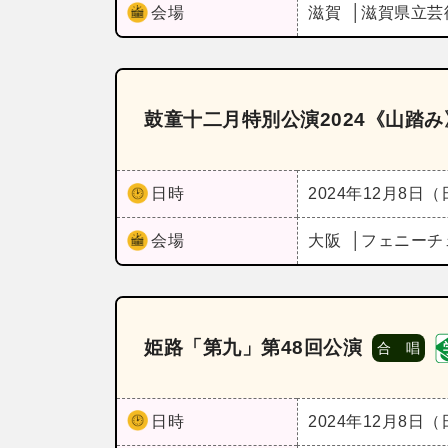
会場
滋賀
滋賀県立芸
鼓童十二月特別公演2024《山踏み
日時
2024年12月8日
会場
大阪
フェニーチ
姫路「第九」第48回公演
合 唱
日時
2024年12月8日