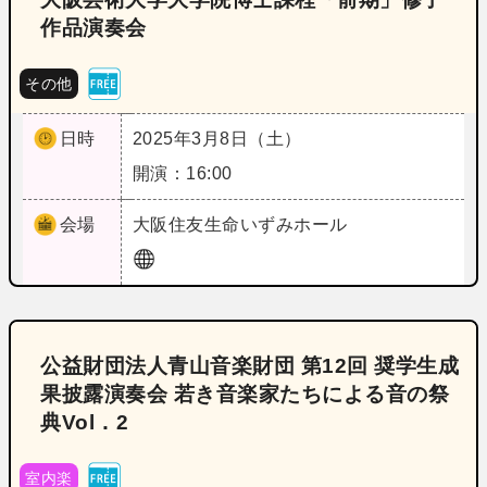
作品演奏会
その他
日時
2025年3月8日（土）
開演：16:00
会場
大阪
住友生命いずみホール
公益財団法人青山音楽財団 第12回 奨学生成
果披露演奏会 若き音楽家たちによる音の祭
典Vol．2
室内楽