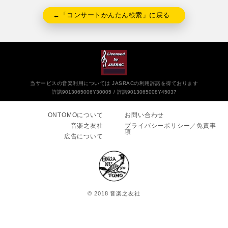
←「コンサートかんたん検索」に戻る
当サービスの音楽利用については JASRACの利用許諾を得ております
許諾9013065006Y30005
許諾9013065008Y45037
ONTOMOについて
お問い合わせ
音楽之友社
プライバシーポリシー／免責事
項
広告について
© 2018 音楽之友社