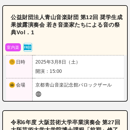
公益財団法人青山音楽財団 第12回 奨学生成
果披露演奏会 若き音楽家たちによる音の祭
典Vol．1
室内楽
日時
2025年3月8日（土）
開演：15:00
会場
京都
青山音楽記念館バロックザール
令和6年度 大阪芸術大学卒業演奏会 第27回
大阪芸術大学大学院博士課程「前期」修了