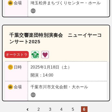
会場
埼玉
松井まちづくりセンター・ホール
千葉交響楽団特別演奏会 ニューイヤーコ
ンサート2025
オーケストラ
日時
2025年1月18日（土）
開演：14:00
会場
千葉
市川市文化会館・大ホール
2
3
4
5
6