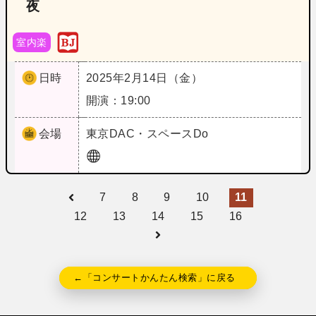
夜
室内楽
日時
2025年2月14日（金）
開演：19:00
会場
東京
DAC・スペースDo
7
8
9
10
11
12
13
14
15
16
←「コンサートかんたん検索」に戻る