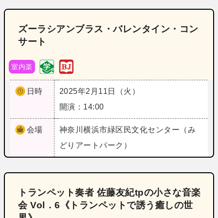
ズーラシアンブラス・バレンタイン・コン
サート
室内楽
日時
2025年2月11日（火）
開演：14:00
会場
神奈川
横浜市緑区民文化センター（み
どりアートパーク）
トランペット奏者 佐藤友紀tpの小さな音楽
会 Vol．6《トランペットで誘う癒しの世
界》