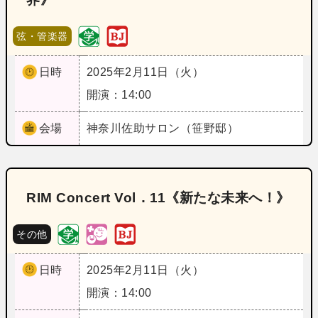
弦・管楽器
日時
2025年2月11日（火）
開演：14:00
会場
神奈川
佐助サロン（笹野邸）
RIM Concert Vol．11《新たな未来へ！》
その他
日時
2025年2月11日（火）
開演：14:00