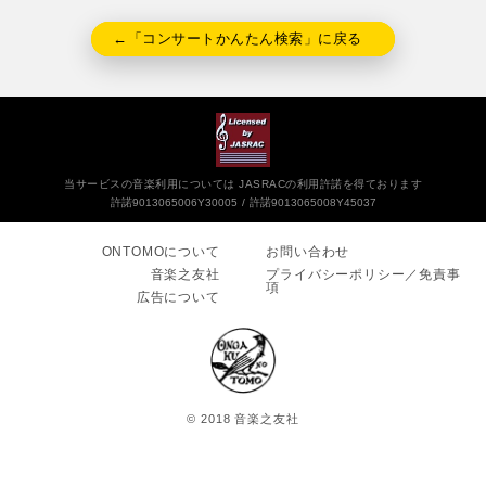
←「コンサートかんたん検索」に戻る
当サービスの音楽利用については JASRACの利用許諾を得ております
許諾9013065006Y30005
許諾9013065008Y45037
ONTOMOについて
お問い合わせ
音楽之友社
プライバシーポリシー／免責事
項
広告について
© 2018 音楽之友社