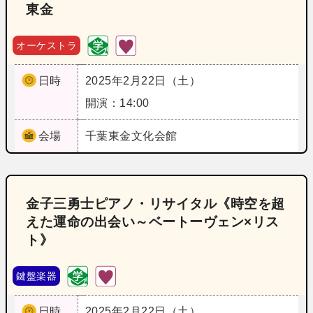
東金
オーケストラ
日時
2025年2月22日（土）
開演：14:00
会場
千葉
東金文化会館
金子三勇士ピアノ・リサイタル《時空を超
えた運命の出会い～ベートーヴェン×リス
ト》
鍵盤楽器
日時
2025年2月22日（土）