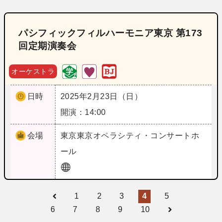
パシフィックフィルハーモニア東京 第173
回定期演奏会
オーケストラ
日時
2025年2月23日（日）
開演：14:00
会場
東京
東京オペラシティ・コンサートホ
ール
1
2
3
4
5
6
7
8
9
10