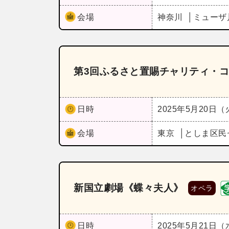
会場
神奈川
ミューザ
第3回ふるさと置賜チャリティ・
日時
2025年5月20日
会場
東京
としま区民
新国立劇場《蝶々夫人》
オペラ
日時
2025年5月21日