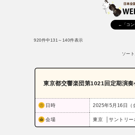
←「コン
920件中131～140件表示
ソート
東京都交響楽団第1021回定期演
日時
2025年5月16日
会場
東京
サントリー