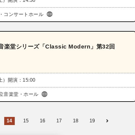
（土）
開演：14:30
・コンサートホール
シリーズ「Classic Modern」第32回
（土）
開演：15:00
立音楽堂・ホール
14
15
16
17
18
19