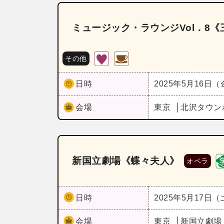
ミュージック・ラウンジVol．8《
その他
日時
2025年5月16日
会場
東京
北沢タウン
新国立劇場《蝶々夫人》
オペラ
日時
2025年5月17日
会場
東京
新国立劇場