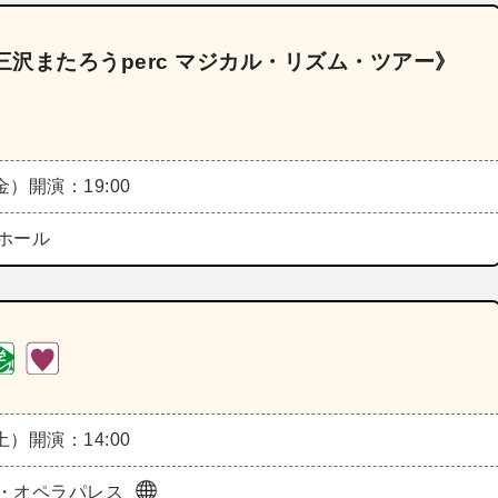
三沢またろうperc マジカル・リズム・ツアー》
（金）
開演：19:00
ホール
（土）
開演：14:00
・オペラパレス