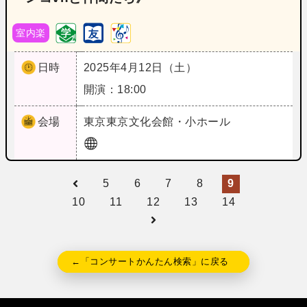
室内楽
日時
2025年4月12日（土）
開演：18:00
会場
東京
東京文化会館・小ホール
5
6
7
8
9
10
11
12
13
14
←「コンサートかんたん検索」に戻る