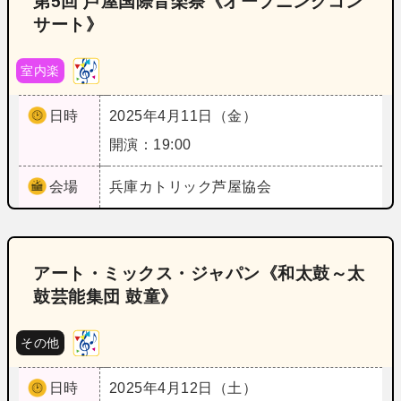
第5回 芦屋国際音楽祭《オープニングコン
サート》
室内楽
日時
2025年4月11日（金）
開演：19:00
会場
兵庫
カトリック芦屋協会
アート・ミックス・ジャパン《和太鼓～太
鼓芸能集団 鼓童》
その他
日時
2025年4月12日（土）