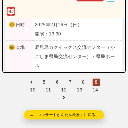
日時
2025年2月16日（日）
開演：13:30
会場
鹿児島
カクイックス交流センター（か
ごしま県民交流センター）・県民ホー
ル
5
6
7
8
9
10
11
12
13
14
←「コンサートかんたん検索」に戻る