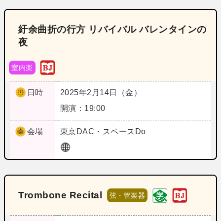
紆余曲折の行方 リバイバル バレンタインの
夜
室内楽
日時
2025年2月14日（金）
開演：19:00
会場
東京
DAC・スペースDo
Trombone Recital
弦・管楽器