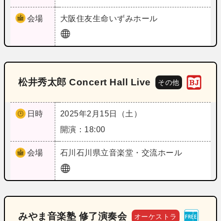
会場
大阪
住友生命いずみホール
松井秀太郎 Concert Hall Live
その他
日時
2025年2月15日（土）
開演：18:00
会場
石川
石川県立音楽堂・交流ホール
みやま音楽塾 修了演奏会
オーケストラ