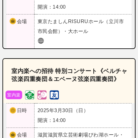
開演：14:00
会場
東京
たましんRISURUホール（立川市
市民会館）・大ホール
室内楽への招待 特別コンサート《ベルチャ
弦楽四重奏団＆エベーヌ弦楽四重奏団》
室内楽
日時
2025年3月30日（日）
開演：14:00
会場
滋賀
滋賀県立芸術劇場びわ湖ホール・