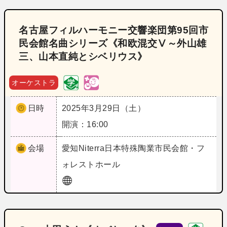
名古屋フィルハーモニー交響楽団第95回市
民会館名曲シリーズ《和欧混交Ⅴ～外山雄
三、山本直純とシベリウス》
オーケストラ
日時
2025年3月29日（土）
開演：16:00
会場
愛知
Niterra日本特殊陶業市民会館・フ
ォレストホール