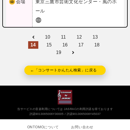
会場
東京
三鷹市芸術文化センター・風のホ
ール
10
11
12
13
14
15
16
17
18
19
←「コンサートかんたん検索」に戻る
当サービスの音楽利用については JASRACの利用許諾を得ております
許諾9013065006Y30005
許諾9013065008Y45037
ONTOMOについて
お問い合わせ