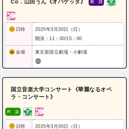
Co．山田うん《オバケッタ》
舞 踊
日時
2025年3月30日（日）
開演：11：00/15：00
会場
東京
新国立劇場・小劇場
国立音楽大学コンサート《華麗なるオペ
ラ・コンサート》
声 楽
日時
2025年3月30日（日）