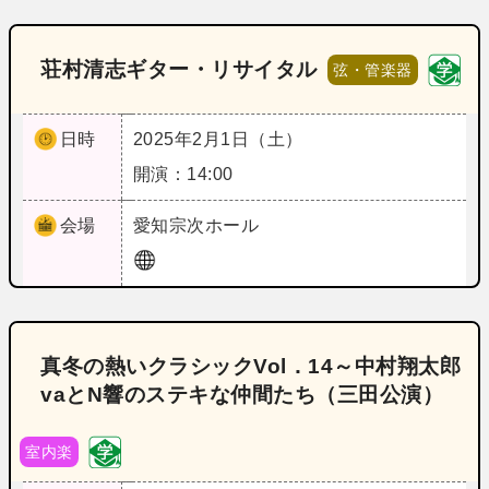
荘村清志ギター・リサイタル
弦・管楽器
日時
2025年2月1日（土）
開演：14:00
会場
愛知
宗次ホール
真冬の熱いクラシックVol．14～中村翔太郎
vaとN響のステキな仲間たち（三田公演）
室内楽