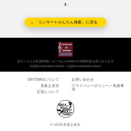
←「コンサートかんたん検索」に戻る
当サービスの音楽利用については JASRACの利用許諾を得ております
許諾9013065006Y30005
許諾9013065008Y45037
ONTOMOについて
お問い合わせ
音楽之友社
プライバシーポリシー／免責事
項
広告について
© 2018 音楽之友社