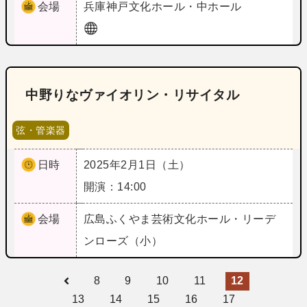
会場
兵庫
神戸文化ホール・中ホール
中野りなヴァイオリン・リサイタル
弦・管楽器
日時
2025年2月1日（土）
開演：14:00
会場
広島
ふくやま芸術文化ホール・リーデ
ンローズ（小）
8
9
10
11
12
13
14
15
16
17