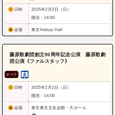
日時
2025年2月2日（日）
開演：14:00
会場
東京
Hakuju Hall
藤原歌劇団創立90周年記念公演 藤原歌劇
団公演《ファルスタッフ》
オペラ
日時
2025年2月2日（日）
開演：14:00
会場
東京
東京文化会館・大ホール