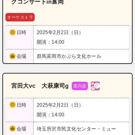
クコンサートin富岡
オーケストラ
日時
2025年2月2日（日）
開演：14:00
会場
群馬
富岡市かぶら文化ホール
宮田大vc 大萩康司g
室内楽
日時
2025年2月2日（日）
開演：14:00
会場
埼玉
所沢市民文化センター・ミュー