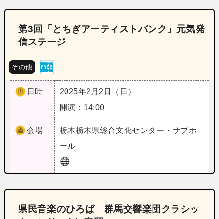
第3回「とちぎアーティストバンク」元気発
信ステージ
その他
日時
2025年2月2日（日）
開演：14:00
会場
栃木
栃木県総合文化センター・サブホ
ール
県民音楽のひろば 群馬交響楽団クラシッ