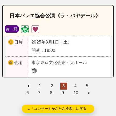
日本バレエ協会公演《ラ・バヤデール》
舞 踊
日時
2025年3月1日（土）
開演：18:00
会場
東京
東京文化会館・大ホール
1
2
3
4
5
6
7
8
9
10
←「コンサートかんたん検索」に戻る