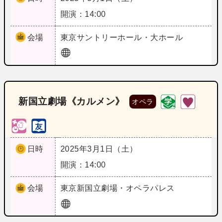
開演：14:00
会場
東京
サントリーホール・大ホール
新国立劇場《カルメン》
オペラ
日時
2025年3月1日（土）
開演：14:00
会場
東京
新国立劇場・オペラパレス