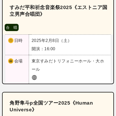
すみだ平和祈念音楽祭2025《エストニア国
立男声合唱団》
合 唱
日時
2025年2月8日（土）
開演：16:00
会場
東京
すみだトリフォニーホール・大ホ
ール
角野隼斗p全国ツアー2025《Human
Universe》