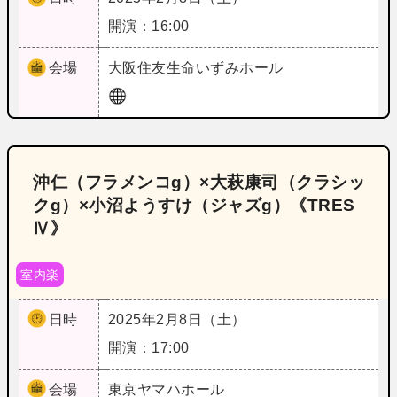
開演：16:00
会場
大阪
住友生命いずみホール
沖仁（フラメンコg）×大萩康司（クラシッ
クg）×小沼ようすけ（ジャズg）《TRES
Ⅳ》
室内楽
日時
2025年2月8日（土）
開演：17:00
会場
東京
ヤマハホール