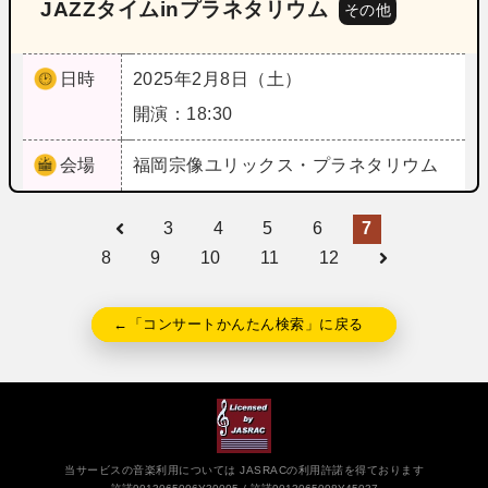
JAZZタイムinプラネタリウム
その他
日時
2025年2月8日（土）
開演：18:30
会場
福岡
宗像ユリックス・プラネタリウム
3
4
5
6
7
8
9
10
11
12
←「コンサートかんたん検索」に戻る
当サービスの音楽利用については JASRACの利用許諾を得ております