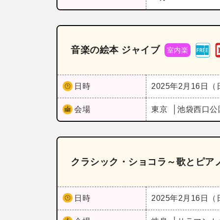
音楽の絵本 ジャイブ
室内楽
日時
2025年2月16日
会場
東京
池袋西口公
クラシック・ショコラ～歌とピア
日時
2025年2月16日