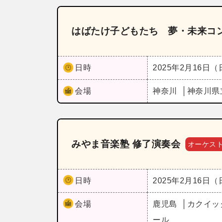
はばたけ子どもたち 夢・未来コ
日時
2025年2月16日
会場
神奈川
神奈川県
みやま音楽塾 修了演奏会
オーケス
日時
2025年2月16日
会場
鹿児島
カクイッ
ール