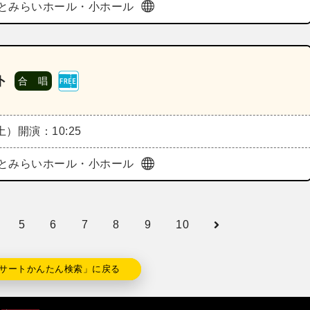
とみらいホール・小ホール
ト
合 唱
（土）
開演：10:25
とみらいホール・小ホール
5
6
7
8
9
10
サートかんたん検索」に戻る