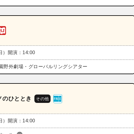
（日）
開演：14:00
園野外劇場・グローバルリングシアター
ノのひととき
その他
（日）
開演：14:00