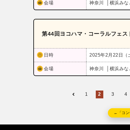
会場
神奈川
横浜みな
第44回ヨコハマ・コーラルフェス
日時
2025年2月22日
会場
神奈川
横浜みな
1
2
3
4
←「コン