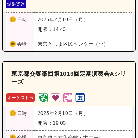
鍵盤楽器
日時
2025年2月10日（月）
開演：14:40
会場
東京
としま区民センター（小）
東京都交響楽団第1016回定期演奏会Aシリ
ーズ
オーケストラ
日時
2025年2月10日（月）
開演：19:00
会場
東京
東京文化会館・大ホール