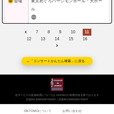
会場
東京
めぐろパーシモンホール・大ホー
ル
7
8
9
10
11
12
13
14
15
16
←「コンサートかんたん検索」に戻る
当サービスの音楽利用については JASRACの利用許諾を得ております
許諾9013065006Y30005
許諾9013065008Y45037
ONTOMOについて
お問い合わせ