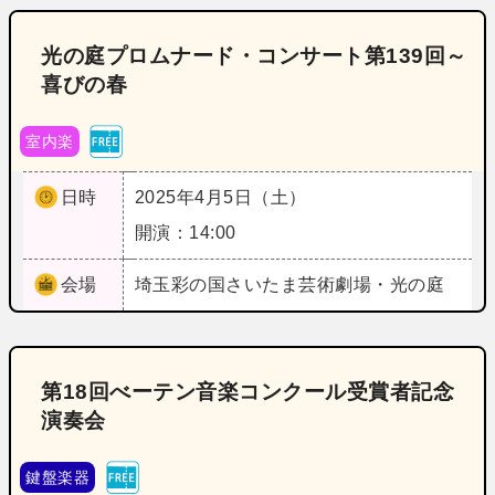
光の庭プロムナード・コンサート第139回～
喜びの春
室内楽
日時
2025年4月5日（土）
開演：14:00
会場
埼玉
彩の国さいたま芸術劇場・光の庭
第18回べーテン音楽コンクール受賞者記念
演奏会
鍵盤楽器