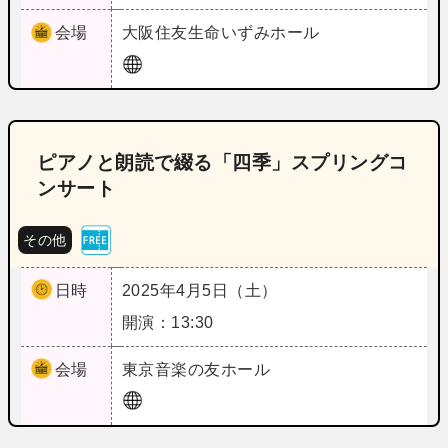
会場
大阪
住友生命いずみホール
ピアノと朗読で綴る「四季」スプリングコ
ンサート
その他
日時
2025年4月5日（土）
開演：13:30
会場
東京
音楽の友ホール