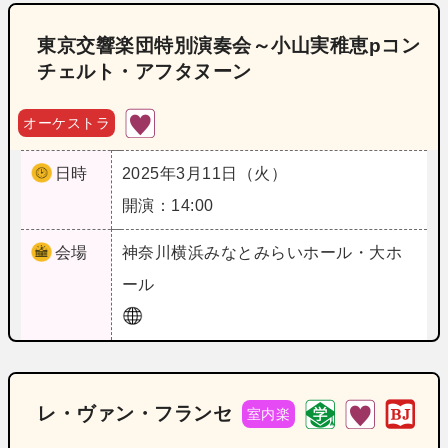
東京交響楽団特別演奏会～小山実稚恵pコン
チェルト・アフタヌーン
オーケストラ
日時
2025年3月11日（火）
開演：14:00
会場
神奈川
横浜みなとみらいホール・大ホ
ール
レ・ヴァン・フランセ
室内楽