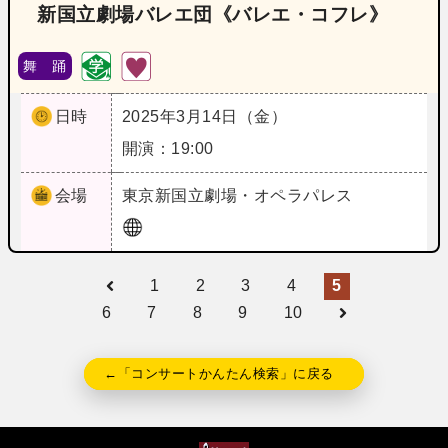
新国立劇場バレエ団《バレエ・コフレ》
舞 踊
日時
2025年3月14日（金）
開演：19:00
会場
東京
新国立劇場・オペラパレス
1
2
3
4
5
6
7
8
9
10
←「コンサートかんたん検索」に戻る