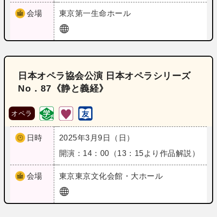
会場
東京
第一生命ホール
日本オペラ協会公演 日本オペラシリーズ
No．87《静と義経》
オペラ
日時
2025年3月9日（日）
開演：14：00（13：15より作品解説）
会場
東京
東京文化会館・大ホール