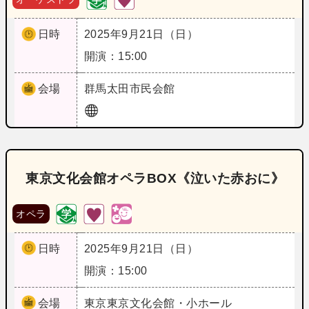
日時
2025年9月21日（日）
開演：15:00
会場
群馬
太田市民会館
東京文化会館オペラBOX《泣いた赤おに》
オペラ
日時
2025年9月21日（日）
開演：15:00
会場
東京
東京文化会館・小ホール