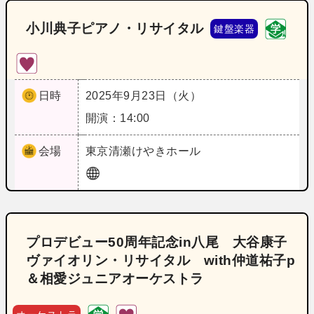
小川典子ピアノ・リサイタル
鍵盤楽器
日時
2025年9月23日（火）
開演：14:00
会場
東京
清瀬けやきホール
プロデビュー50周年記念in八尾 大谷康子
ヴァイオリン・リサイタル with仲道祐子p
＆相愛ジュニアオーケストラ