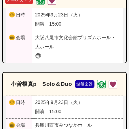
オーケストラ
日時
2025年9月23日（火）
開演：15:00
会場
大阪
八尾市文化会館プリズムホール・
大ホール
小曽根真p Solo＆Duo
鍵盤楽器
日時
2025年9月23日（火）
開演：15:00
会場
兵庫
川西市みつなかホール