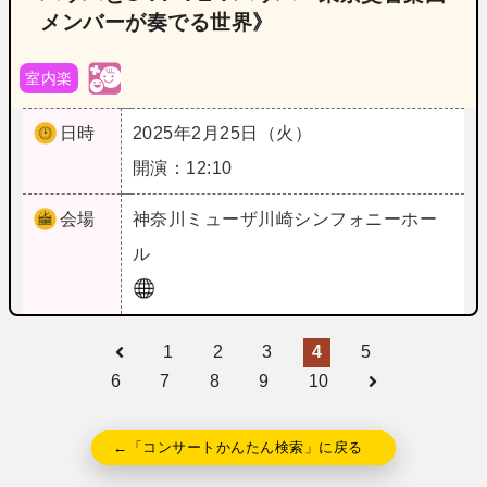
メンバーが奏でる世界》
室内楽
日時
2025年2月25日（火）
開演：12:10
会場
神奈川
ミューザ川崎シンフォニーホー
ル
1
2
3
4
5
6
7
8
9
10
←「コンサートかんたん検索」に戻る