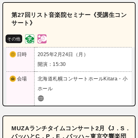
第27回リスト音楽院セミナー《受講生コン
サート》
その他
日時
2025年2月24日（月）
開演：15:30
会場
北海道
札幌コンサートホールKitara・小
ホール
MUZAランチタイムコンサート2月《J．S．
バッハとC．P．E．バッハ～東京交響楽団