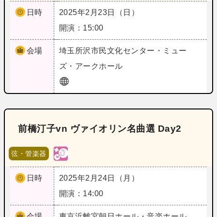
日時
2025年2月23日（日）
開演：15:00
会場
埼玉
所沢市民文化センター・ミュー
ズ・アークホール
前橋汀子vn ヴァイオリン名曲選 Day2
弦・管楽器
日時
2025年2月24日（月）
開演：14:00
会場
東京
浜離宮朝日ホール・音楽ホール