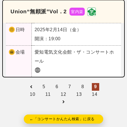
Union“無頼派”Vol．2
室内楽
日時
2025年2月14日（金）
開演：19:00
会場
愛知
電気文化会館・ザ・コンサートホ
ール
5
6
7
8
9
10
11
12
13
14
←「コンサートかんたん検索」に戻る