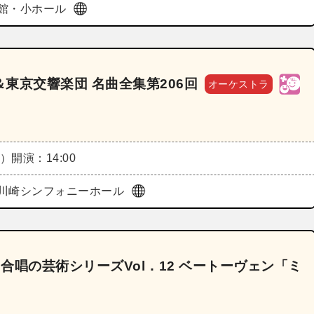
館・小ホール
東京交響楽団 名曲全集第206回
オーケストラ
日）
開演：14:00
川崎シンフォニーホール
 合唱の芸術シリーズVol．12 ベートーヴェン「ミ