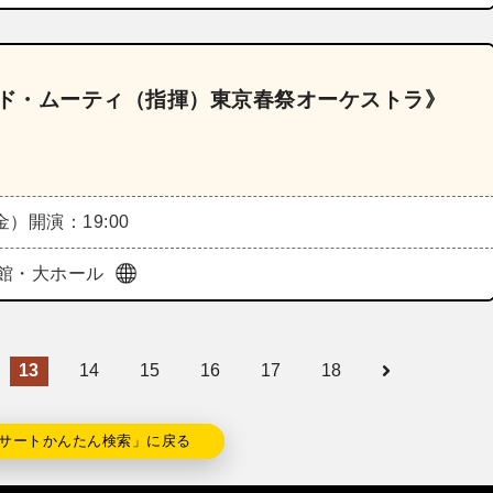
ルド・ムーティ（指揮）東京春祭オーケストラ》
（金）
開演：19:00
館・大ホール
13
14
15
16
17
18
サートかんたん検索」に戻る