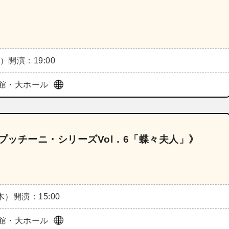
水）
開演：19:00
館・大ホール
プッチーニ・シリーズVol．6「蝶々夫人」》
（木）
開演：15:00
館・大ホール