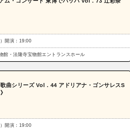
ム・コンサート 東博でバッハ Vol．73 辻彩奈
火）
開演：19:00
物館・法隆寺宝物館エントランスホール
歌曲シリーズ Vol．44 アドリアナ・ゴンサレスS
p》
火）
開演：19:00