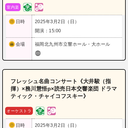
室内楽
日時
2025年3月2日（日）
開演：15:00
会場
福岡
北九州市立響ホール・大ホール
フレッシュ名曲コンサート《大井駿（指
揮）×務川慧悟p×読売日本交響楽団 ドラマ
ティック・チャイコフスキー》
オーケストラ
日時
2025年3月2日（日）