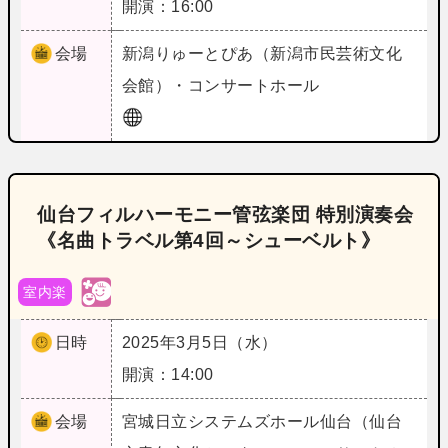
開演：16:00
会場
新潟
りゅーとぴあ（新潟市民芸術文化
会館）・コンサートホール
仙台フィルハーモニー管弦楽団 特別演奏会
《名曲トラベル第4回～シューベルト》
室内楽
日時
2025年3月5日（水）
開演：14:00
会場
宮城
日立システムズホール仙台（仙台