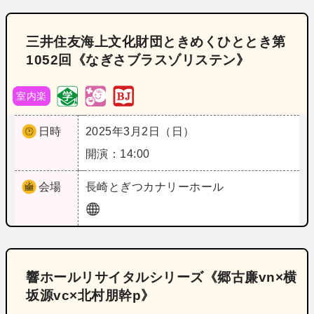
三井住友海上文化財団ときめくひととき第
1052回《なぎさブラスゾリステン》
室内楽
日時
2025年3月2日（日）
開演：14:00
会場
長崎
とぎつカナリーホール
響ホールリサイタルシリーズ《郷古廉vn×横
坂源vc×北村朋幹p》