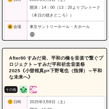
開演：14：00（13：20よりプレトーク
《本日の聴きどころ》）
会場
東京
サントリーホール・大ホール
After80 すみだ発、平和の橋を音楽で繋ぐプ
ロジェクト～すみだ平和祈念音楽祭
2025《小曽根真p×下野竜也（指揮）～平和
な未来へ》
その他
日時
2025年3月8日（土）