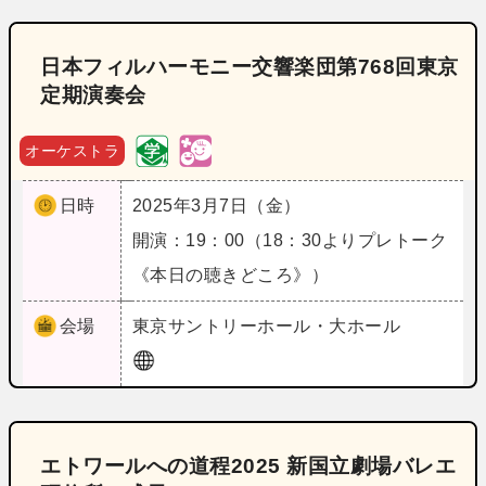
日本フィルハーモニー交響楽団第768回東京
定期演奏会
オーケストラ
日時
2025年3月7日（金）
開演：19：00（18：30よりプレトーク
《本日の聴きどころ》）
会場
東京
サントリーホール・大ホール
エトワールへの道程2025 新国立劇場バレエ