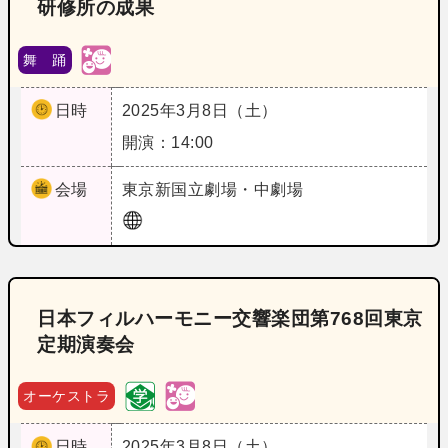
研修所の成果
舞 踊
日時
2025年3月8日（土）
開演：14:00
会場
東京
新国立劇場・中劇場
日本フィルハーモニー交響楽団第768回東京
定期演奏会
オーケストラ
日時
2025年3月8日（土）