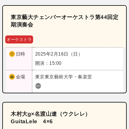
東京藝大チェンバーオーケストラ第44回定
期演奏会
オーケストラ
日時
2025年2月16日（日）
開演：15:00
会場
東京
東京藝術大学・奏楽堂
木村大g×名渡山遼（ウクレレ）
GuitaLele 4×6