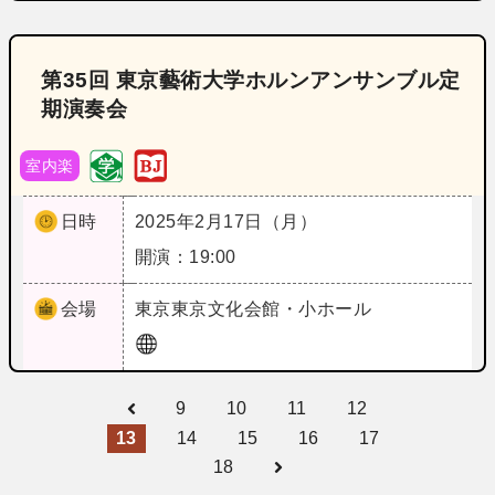
第35回 東京藝術大学ホルンアンサンブル定
期演奏会
室内楽
日時
2025年2月17日（月）
開演：19:00
会場
東京
東京文化会館・小ホール
9
10
11
12
13
14
15
16
17
18