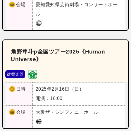
会場
愛知
愛知県芸術劇場・コンサートホー
ル
角野隼斗p全国ツアー2025《Human
Universe》
鍵盤楽器
日時
2025年2月16日（日）
開演：16:00
会場
大阪
ザ・シンフォニーホール