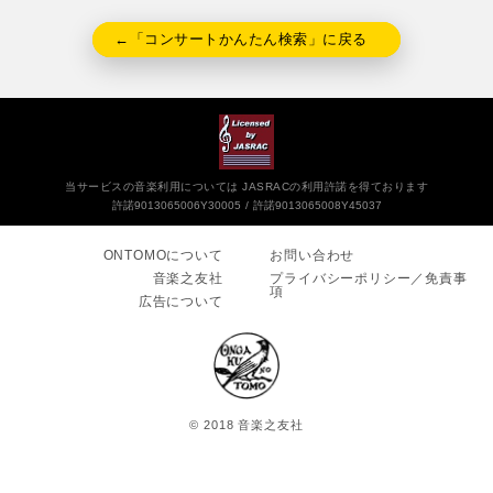
←「コンサートかんたん検索」に戻る
当サービスの音楽利用については JASRACの利用許諾を得ております
許諾9013065006Y30005
許諾9013065008Y45037
ONTOMOについて
お問い合わせ
音楽之友社
プライバシーポリシー／免責事
項
広告について
© 2018 音楽之友社