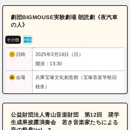
劇団BIGMOUSE実験劇場 朗読劇《夜汽車
の人》
その他
日時
2025年3月16日（日）
開演：13:30
会場
兵庫
宝塚文化創造館（宝塚音楽学校旧
校舎）
公益財団法人青山音楽財団 第12回 奨学
生成果披露演奏会 若き音楽家たちによる
音の祭典Vol．3