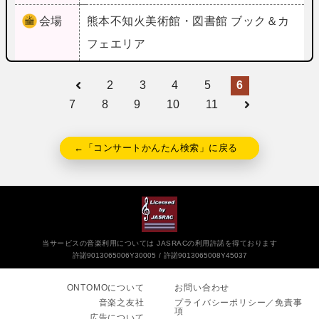
会場
熊本
不知火美術館・図書館 ブック＆カ
フェエリア
2
3
4
5
6
7
8
9
10
11
←「コンサートかんたん検索」に戻る
当サービスの音楽利用については JASRACの利用許諾を得ております
許諾9013065006Y30005
許諾9013065008Y45037
ONTOMOについて
お問い合わせ
音楽之友社
プライバシーポリシー／免責事
項
広告について