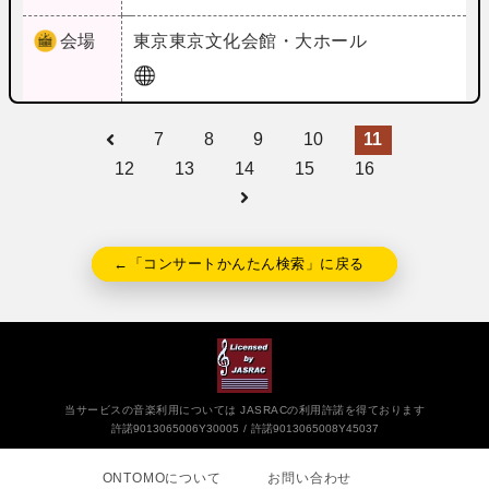
会場
東京
東京文化会館・大ホール
7
8
9
10
11
12
13
14
15
16
←「コンサートかんたん検索」に戻る
当サービスの音楽利用については JASRACの利用許諾を得ております
許諾9013065006Y30005
許諾9013065008Y45037
ONTOMOについて
お問い合わせ