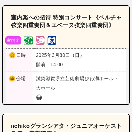
室内楽への招待 特別コンサート《ベルチャ
弦楽四重奏団＆エベーヌ弦楽四重奏団》
室内楽
日時
2025年3月30日（日）
開演：14:00
会場
滋賀
滋賀県立芸術劇場びわ湖ホール・
大ホール
iichikoグランシアタ・ジュニアオーケスト