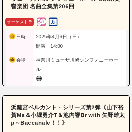
響楽団 名曲全集第206回
オーケストラ
日時
2025年4月6日（日）
開演：14:00
会場
神奈川
ミューザ川崎シンフォニーホー
ル
浜離宮ベルカント・シリーズ第2弾《山下裕
賀Ms＆小堀勇介T＆池内響Br with 矢野雄太
p～Baccanale！！》